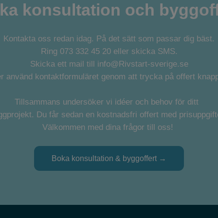
ka konsultation och byggoff
Kontakta oss redan idag. På det sätt som passar dig bäst.
Ring 073 332 45 20 eller skicka SMS.
Skicka ett mail till info@Rivstart-sverige.se
er använd kontaktformuläret genom att trycka på offert knap
Tillsammans undersöker vi idéer och behov för ditt
ggprojekt. Du får sedan en kostnadsfri offert med prisuppgift
Välkommen med dina frågor till oss!
Boka konsultation & byggoffert →