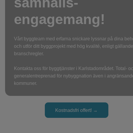
samhälls-
engagemang!
Vårt byggteam med erfarna snickare lyssnar på dina beh
och utför ditt byggprojekt med hög kvalité, enligt gälland
branschregler.
Kontakta oss för byggtjänster i Karlstadområdet. Total- o
generalentreprenad för nybyggnation även i angränsand
kommuner.
Kostnadsfri offert! →