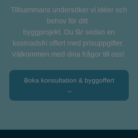
Tillsammans undersöker vi idéer och
behov för ditt
byggprojekt. Du får sedan en
kostnadsfri offert med prisuppgifter.
Välkommen med dina frågor till oss!
Boka konsultation & byggoffert
→