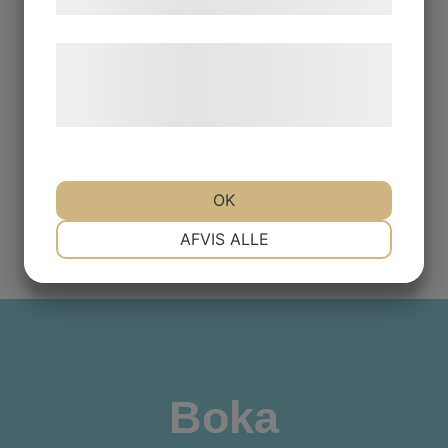
samtykke til disse formål.
Läs mer här!
Læs mere om vores brug af cookies og
behandling af persondata på vores
hjemmeside.
OK
NØDVENDIGE
PRÆFERENCER
AFVIS ALLE
MARKETING
STATISTIK
Boka